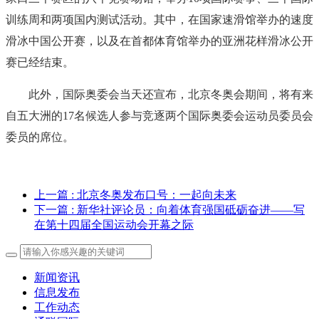
训练周和两项国内测试活动。其中，在国家速滑馆举办的速度
滑冰中国公开赛，以及在首都体育馆举办的亚洲花样滑冰公开
赛已经结束。
此外，国际奥委会当天还宣布，北京冬奥会期间，将有来
自五大洲的17名候选人参与竞逐两个国际奥委会运动员委员会
委员的席位。
上一篇
: 北京冬奥发布口号：一起向未来
下一篇
: 新华社评论员：向着体育强国砥砺奋进——写
在第十四届全国运动会开幕之际
新闻资讯
信息发布
工作动态