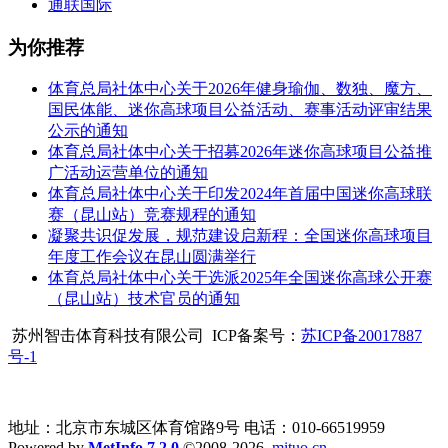
通联国际
为你推荐
体育总局社体中心关于2026年健身瑜伽、数独、魔方、
国民体能、迷你高球项目公益活动、赛事活动评审结果
公示的通知
体育总局社体中心关于招募2026年迷你高球项目公益推
广活动运营单位的通知
体育总局社体中心关于印发2024年首届中国迷你高球联
赛（昆山站）竞赛规程的通知
凝聚共识促发展，规范建设启新程：全国迷你高球项目
年度工作会议在昆山圆满举行
体育总局社体中心关于选派2025年全国迷你高球公开赛
（昆山站）技术官员的通知
苏州智击体育科技有限公司 ICP备案号：
苏ICP备20017887
号-1
地址：北京市东城区体育馆路9号 电话：010-66519959
Powered by
MetInfo 7.2.0
©2008-2026
mituo.cn