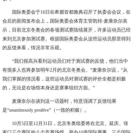
国际奥委会于16日在希腊首都雅典召开了执委会会议，在
会后的新闻发布会上，国际奥委会体育主管凯特·麦康奈尔表
示，目前北京冬奥会的各项测试赛陆续展开，许多运动员已经
来到北京参加测试赛。根据国际奥委会从这些运动员那里得到
的反馈来看，情况非常乐观。
“我们很高兴看到运动员们对于测试赛的反馈，他们当中
有很多人也将参加明年2月的北京冬奥会。”麦康奈尔说，“从
我们掌握的情况看，这些运动员对测试赛的评价全都是积极
的，无论是在场馆本身还是赛事组织方面。”
麦康奈尔在谈到这一话题时，特意强调了反馈结果
是“unanimously positive”（一致的积极）。
10月5日至12月31日，北京冬奥组委将在北京、延庆、张
家口三个赛区的八个竞赛场馆，举办10项国际赛事、三个国际