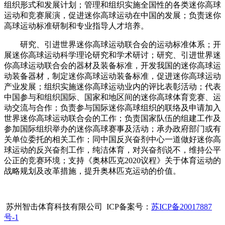
组织形式和发展计划；管理和组织实施全国性的各类迷你高球
运动和竞赛展演，促进迷你高球运动在中国的发展；负责迷你
高球运动标准研制和专业指导人才培养。
研究、引进世界迷你高球运动联合会的运动标准体系；开
展迷你高球运动科学理论研究和学术研讨；研究、引进世界迷
你高球运动联合会的器材及装备标准，开发我国的迷你高球运
动装备器材，制定迷你高球运动装备标准，促进迷你高球运动
产业发展；组织实施迷你高球运动业内的评比表彰活动；代表
中国参与和组织国际、国家和地区间的迷你高球体育竞赛、运
动交流与合作；负责参与国际迷你高球组织的联络及申请加入
世界迷你高球运动联合会的工作；负责国家队伍的组建工作及
参加国际组织举办的迷你高球赛事及活动；承办政府部门或有
关单位委托的相关工作；同中国反兴奋剂中心一道做好迷你高
球运动的反兴奋剂工作，纯洁体育，对兴奋剂说不，维持公平
公正的竞赛环境；支持《奥林匹克2020议程》关于体育运动的
战略规划及改革措施，提升奥林匹克运动的价值。
苏州智击体育科技有限公司 ICP备案号：
苏ICP备20017887
号-1