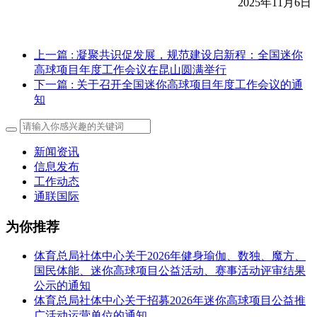
2025年11月6日
上一篇
: 凝聚共识促发展，规范建设启新程：全国迷你
高球项目年度工作会议在昆山圆满举行
下一篇
: 关于召开全国迷你高球项目年度工作会议的通
知
新闻资讯
信息发布
工作动态
通联国际
为你推荐
体育总局社体中心关于2026年健身瑜伽、数独、魔方、
国民体能、迷你高球项目公益活动、赛事活动评审结果
公示的通知
体育总局社体中心关于招募2026年迷你高球项目公益推
广活动运营单位的通知