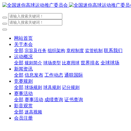
网站首页
关于本会
全部
联系我们
宗旨及任务
组织架构
章程制度
监管机制
运动概况
全部
世界排名
全球球场
规则简介
球场类型
比赛用球
新闻资讯
全部
信息发布
工作动态
通联国际
竞赛规则
全部
球场规则
球具规则
记分规则
赛事活动
全部
赛事活动
成绩查询
证书查询
影音观赏
全部
迷高视频
会员注册