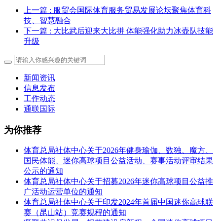
上一篇
: 服贸会国际体育服务贸易发展论坛聚焦体育科
技、智慧融合
下一篇
: 大比武后迎来大比拼 体能强化助力冰壶队技能
升级
新闻资讯
信息发布
工作动态
通联国际
为你推荐
体育总局社体中心关于2026年健身瑜伽、数独、魔方、
国民体能、迷你高球项目公益活动、赛事活动评审结果
公示的通知
体育总局社体中心关于招募2026年迷你高球项目公益推
广活动运营单位的通知
体育总局社体中心关于印发2024年首届中国迷你高球联
赛（昆山站）竞赛规程的通知