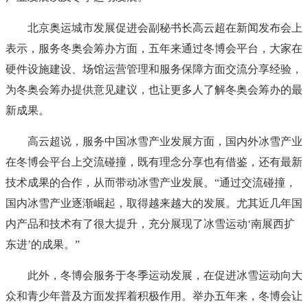
北京奥运城市发展促进会副秘书长高云超在新闻发布会上
表示，服务冬奥会筹办方面，五年来通过冬博会平台，大家在
硬件设施建设、场馆运营管理和服务保障方面交流分享经验，
为冬奥会筹办提供意见建议，也让更多人了解冬奥会筹办的最
新成果。
高云超说，服务中国冰雪产业发展方面，国内外冰雪产业
在冬博会平台上交流碰撞，既有理念分享也有借鉴，还有最新
技术成果的合作，从而带动冰雪产业发展。“通过交流碰撞，
国内冰雪产业逐渐崛起，取得越来越大的发展。尤其近几年国
内产品和技术有了很大提升，充分展现了冰雪运动‘南展西扩
东进’的成果。”
此外，冬博会服务于冬季运动发展，在促进冰雪运动向大
众和青少年普及方面发挥着积极作用。举办五年来，冬博会让