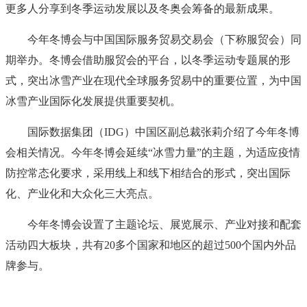
更多人分享到冬季运动发展以及冬奥会筹备的最新成果。
今年冬博会与中国国际服务贸易交易会（下称服贸会）同
期举办。冬博会借助服贸会的平台，以冬季运动专题展的形
式，突出冰雪产业在现代全球服务贸易中的重要位置，为中国
冰雪产业国际化发展提供重要契机。
国际数据集团（IDG）中国区副总裁张莉介绍了今年冬博
会相关情况。今年冬博会延续“冰雪力量”的主题，为适应疫情
防控常态化要求，采用线上和线下相结合的形式，突出国际
化、产业化和大众化三大亮点。
今年冬博会设置了主题论坛、展览展示、产业对接和配套
活动四大板块，共有20多个国家和地区的超过500个国内外品
牌参与。