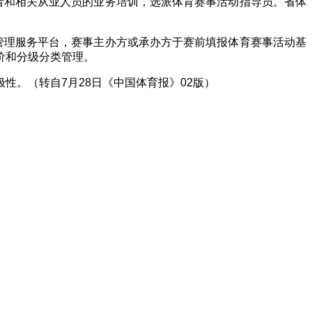
和相关从业人员的业务培训，选派体育赛事活动指导员。省体
理服务平台，赛事主办方或承办方于赛前填报体育赛事活动基
价和分级分类管理。
极性。
（转自7月28日《中国体育报》02版）