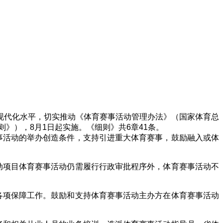
代化水平，切实推动《体育赛事活动管理办法》（国家体育总
》），8月1日起实施。《细则》共6章41条。
活动的举办创造条件，支持引进重大体育赛事，鼓励融入或体
项目体育赛事活动仍需履行行政审批程序外，体育赛事活动不
项保障工作。鼓励和支持体育赛事活动主办方在体育赛事活动