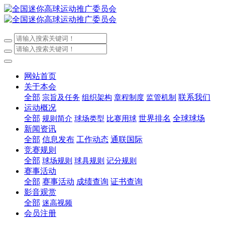
网站首页
关于本会
全部
联系我们
宗旨及任务
组织架构
章程制度
监管机制
运动概况
全部
世界排名
全球球场
规则简介
球场类型
比赛用球
新闻资讯
全部
信息发布
工作动态
通联国际
竞赛规则
全部
球场规则
球具规则
记分规则
赛事活动
全部
赛事活动
成绩查询
证书查询
影音观赏
全部
迷高视频
会员注册