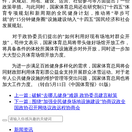
件，从规划、用地、建设、运营、社会参与等方面提出了一些
政策举措。与此同时，国家体育总局还在研究制订“十四五”体
育专项规划和新周期的全民健身计划，推动将“举步可
就”的“15分钟健身圈”设施建设纳入“十四五”国民经济和社会
发展规划。
对于政协委员们提出的“如何利用好现有场地对群众开
放”，苟仲文表示，国家体育总局将带头做好场馆开放工作，
将具备条件的体校所属体育设施逐步对外开放，同时进一步加
大大型公共体育场馆开放力度。
为进一步满足百姓健身多样化的需求，国家体育总局将会
同财政部利用体育彩票公益金支持开展群众冰雪运动。对于老
年人公共健身设施的维护管理等突出问题，国家体育总局也将
加大工作力度。（转自5月11日《中国体育报》01版）
上一篇
: 破解“去哪儿健身”难题 政协委员建言献策
下一篇
: 围绕“加强全民健身场地设施建设”协商议政全
国政协召开网络议政远程协商会
新闻资讯