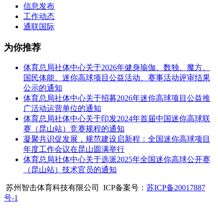
信息发布
工作动态
通联国际
为你推荐
体育总局社体中心关于2026年健身瑜伽、数独、魔方、
国民体能、迷你高球项目公益活动、赛事活动评审结果
公示的通知
体育总局社体中心关于招募2026年迷你高球项目公益推
广活动运营单位的通知
体育总局社体中心关于印发2024年首届中国迷你高球联
赛（昆山站）竞赛规程的通知
凝聚共识促发展，规范建设启新程：全国迷你高球项目
年度工作会议在昆山圆满举行
体育总局社体中心关于选派2025年全国迷你高球公开赛
（昆山站）技术官员的通知
苏州智击体育科技有限公司 ICP备案号：
苏ICP备20017887
号-1