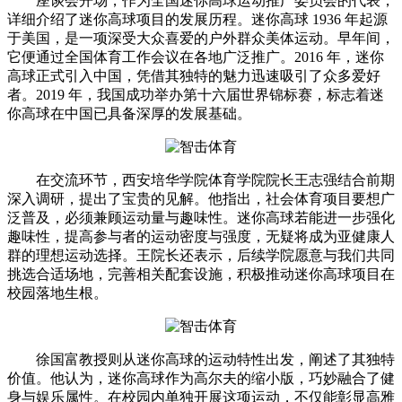
座谈会开场，作为全国迷你高球运动推广委员会的代表，
详细介绍了迷你高球项目的发展历程。迷你高球 1936 年起源
于美国，是一项深受大众喜爱的户外群众美体运动。早年间，
它便通过全国体育工作会议在各地广泛推广。2016 年，迷你
高球正式引入中国，凭借其独特的魅力迅速吸引了众多爱好
者。2019 年，我国成功举办第十六届世界锦标赛，标志着迷
你高球在中国已具备深厚的发展基础。
在交流环节，西安培华学院体育学院院长王志强结合前期
深入调研，提出了宝贵的见解。他指出，社会体育项目要想广
泛普及，必须兼顾运动量与趣味性。迷你高球若能进一步强化
趣味性，提高参与者的运动密度与强度，无疑将成为亚健康人
群的理想运动选择。王院长还表示，后续学院愿意与我们共同
挑选合适场地，完善相关配套设施，积极推动迷你高球项目在
校园落地生根。
徐国富教授则从迷你高球的运动特性出发，阐述了其独特
价值。他认为，迷你高球作为高尔夫的缩小版，巧妙融合了健
身与娱乐属性。在校园内单独开展这项运动，不仅能彰显高雅