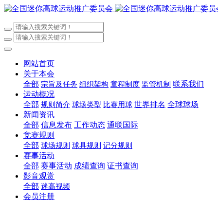
网站首页
关于本会
全部
联系我们
宗旨及任务
组织架构
章程制度
监管机制
运动概况
全部
世界排名
全球球场
规则简介
球场类型
比赛用球
新闻资讯
全部
信息发布
工作动态
通联国际
竞赛规则
全部
球场规则
球具规则
记分规则
赛事活动
全部
赛事活动
成绩查询
证书查询
影音观赏
全部
迷高视频
会员注册