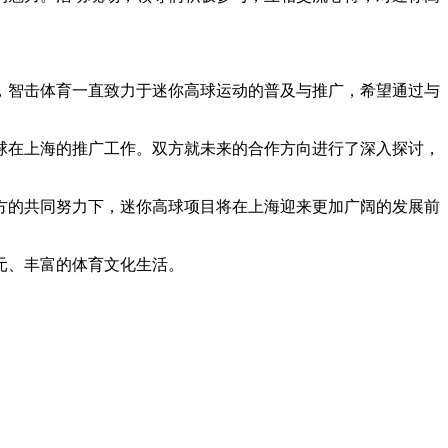
，智击体育一直致力于迷你高球运动的普及与推广，希望通过与
球在上海的推广工作。双方就未来的合作方向进行了深入探讨，
方的共同努力下，迷你高球项目将在上海迎来更加广阔的发展前
元、丰富的体育文化生活。