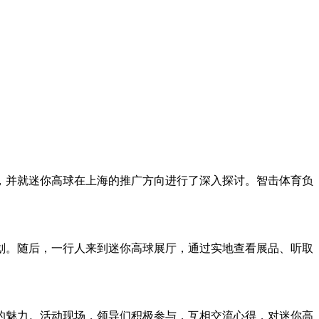
，并就迷你高球在上海的推广方向进行了深入探讨。智击体育负
划。随后，一行人来到迷你高球展厅，通过实地查看展品、听取
的魅力。活动现场，领导们积极参与，互相交流心得，对迷你高