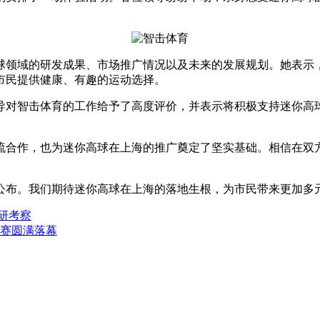
球领域的研发成果、市场推广情况以及未来的发展规划。她表示
市民提供健康、有趣的运动选择。
导对智击体育的工作给予了高度评价，并表示将积极支持迷你高
流合作，也为迷你高球在上海的推广奠定了坚实基础。相信在双
公布。我们期待迷你高球在上海的落地生根，为市民带来更加多
调研考察
大赛圆满落幕