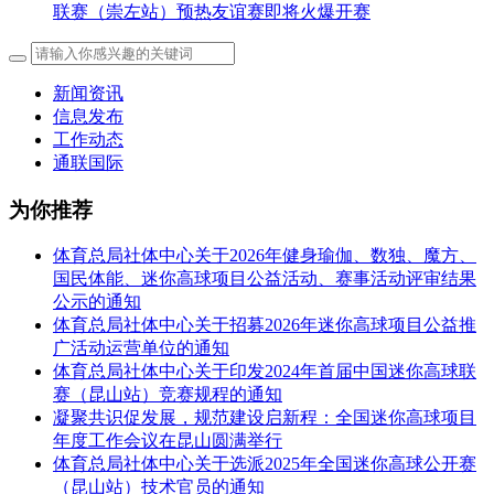
联赛（崇左站）预热友谊赛即将火爆开赛
新闻资讯
信息发布
工作动态
通联国际
为你推荐
体育总局社体中心关于2026年健身瑜伽、数独、魔方、
国民体能、迷你高球项目公益活动、赛事活动评审结果
公示的通知
体育总局社体中心关于招募2026年迷你高球项目公益推
广活动运营单位的通知
体育总局社体中心关于印发2024年首届中国迷你高球联
赛（昆山站）竞赛规程的通知
凝聚共识促发展，规范建设启新程：全国迷你高球项目
年度工作会议在昆山圆满举行
体育总局社体中心关于选派2025年全国迷你高球公开赛
（昆山站）技术官员的通知