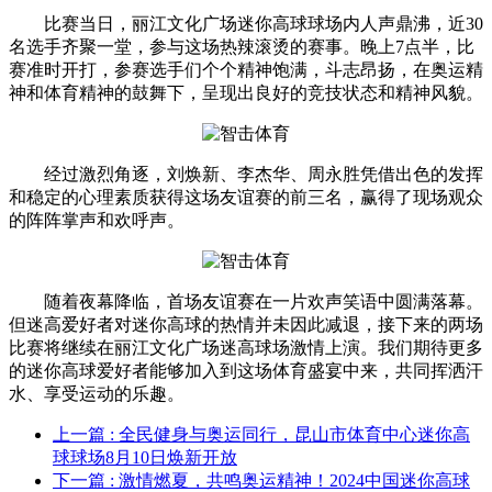
比赛当日，丽江文化广场迷你高球球场内人声鼎沸，近30
名选手齐聚一堂，参与这场热辣滚烫的赛事。晚上7点半，比
赛准时开打，参赛选手们个个精神饱满，斗志昂扬，在奥运精
神和体育精神的鼓舞下，呈现出良好的竞技状态和精神风貌。
经过激烈角逐，刘焕新、李杰华、周永胜凭借出色的发挥
和稳定的心理素质获得这场友谊赛的前三名，赢得了现场观众
的阵阵掌声和欢呼声。
随着夜幕降临，首场友谊赛在一片欢声笑语中圆满落幕。
但迷高爱好者对迷你高球的热情并未因此减退，接下来的两场
比赛将继续在丽江文化广场迷高球场激情上演。我们期待更多
的迷你高球爱好者能够加入到这场体育盛宴中来，共同挥洒汗
水、享受运动的乐趣。
上一篇
: 全民健身与奥运同行，昆山市体育中心迷你高
球球场8月10日焕新开放
下一篇
: 激情燃夏，共鸣奥运精神！2024中国迷你高球