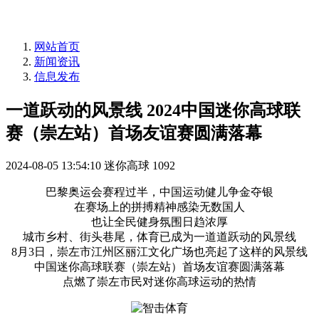
网站首页
新闻资讯
信息发布
一道跃动的风景线 2024中国迷你高球联
赛（崇左站）首场友谊赛圆满落幕
2024-08-05 13:54:10
迷你高球
1092
巴黎奥运会赛程过半，中国运动健儿争金夺银
在赛场上的拼搏精神感染无数国人
也让全民健身氛围日趋浓厚
城市乡村、街头巷尾，体育已成为一道道跃动的风景线
8月3日，崇左市江州区丽江文化广场也亮起了这样的风景线
中国迷你高球联赛（崇左站）首场友谊赛圆满落幕
点燃了崇左市民对迷你高球运动的热情