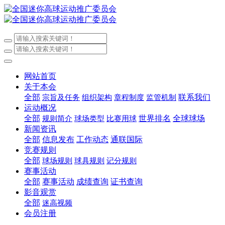
网站首页
关于本会
全部
联系我们
宗旨及任务
组织架构
章程制度
监管机制
运动概况
全部
世界排名
全球球场
规则简介
球场类型
比赛用球
新闻资讯
全部
信息发布
工作动态
通联国际
竞赛规则
全部
球场规则
球具规则
记分规则
赛事活动
全部
赛事活动
成绩查询
证书查询
影音观赏
全部
迷高视频
会员注册