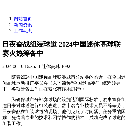
网站首页
新闻资讯
工作动态
日夜奋战组装球道 2024中国迷你高球联
赛火热筹备中
2024-06-19 16:36:11
迷你高球
1092
随着2024中国迷你高球联赛城市分站赛的临近，在全国迷
你高球运动推广委员会（以下简称“全国迷高委”）统筹领导
下，各项筹备工作正在紧张有序地进行中。
为确保城市分站赛球场的设施达到国际标准，赛事筹备组
连日来对球道进行组装改造。数十名专业技术人员不辞辛劳，
日夜奋战在组装球道的现场。他们克服了时间紧、任务重的困
难，凭借着专业的技术和团结协作的精神，成功完成了球道的
组装工作。