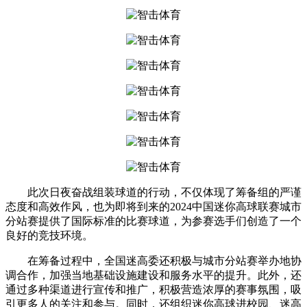
此次日夜奋战组装球道的行动，不仅体现了筹备组的严谨
态度和高效作风，也为即将到来的2024中国迷你高球联赛城市
分站赛提供了国际标准的比赛球道，为参赛选手们创造了一个
良好的竞技环境。
在筹备过程中，全国迷高委还积极与城市分站赛举办地协
调合作，加强当地基础设施建设和服务水平的提升。此外，还
通过多种渠道进行宣传和推广，积极营造浓厚的赛事氛围，吸
引更多人的关注和参与。同时，还组织迷你高球进校园、迷高