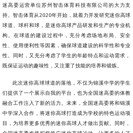
迷高委运营单位苏州智击体育科技有限公司的大力支
持。智击体育从2020年开始，就着力开发研究迷你高球
球道、球杆和球，是迷你高球产品研发和生产的专业机
构。在球道的建设过程中，充分考虑场地布局、安全
性、使用便利性等因素，确保球道建设的科学性和专业
性。同时，又充分考虑了学生的年龄特点和运动需求，
既保证运动的趣味性，又注重了技能的培养和锻炼。
此次迷你高球球道的落地，不仅为锦溪中学的学生
们提供了一个展示自我的平台，也为全国迷高委的体教
融合工作注入了新的活力。未来，全国迷高委将和锦溪
中学深入合作，将迷你高球打造成为学校的特色运动项
目，为培养更多优秀的迷你高球人才做出贡献。同时，