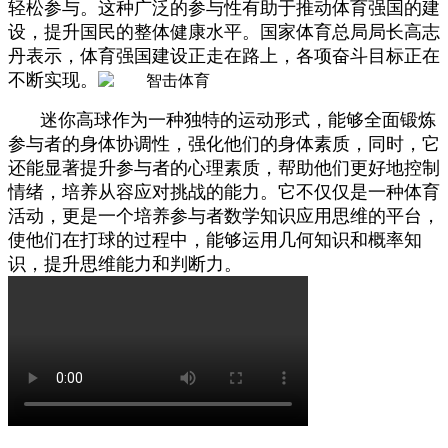
轻松参与。这种广泛的参与性有助于推动体育强国的建
设，提升国民的整体健康水平。国家体育总局局长高志
丹表示，体育强国建设正走在路上，各项奋斗目标正在
不断实现。
迷你高球作为一种独特的运动形式，能够全面锻炼
参与者的身体协调性，强化他们的身体素质，同时，它
还能显著提升参与者的心理素质，帮助他们更好地控制
情绪，培养从容应对挑战的能力。它不仅仅是一种体育
活动，更是一个培养参与者数学知识应用思维的平台，
使他们在打球的过程中，能够运用几何知识和概率知
识，提升思维能力和判断力。