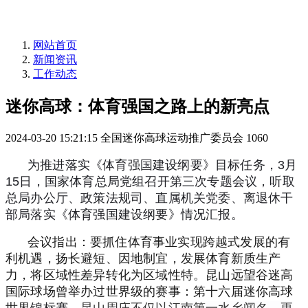
网站首页
新闻资讯
工作动态
迷你高球：体育强国之路上的新亮点
2024-03-20 15:21:15
全国迷你高球运动推广委员会
1060
为推进落实《体育强国建设纲要》目标任务，3月
15日，国家体育总局党组召开第三次专题会议，听取
总局办公厅、政策法规司、直属机关党委、离退休干
部局落实《体育强国建设纲要》情况汇报。
会议指出：要抓住体育事业实现跨越式发展的有
利机遇，扬长避短、因地制宜，发展体育新质生产
力，将区域性差异转化为区域性特。昆山远望谷迷高
国际球场曾举办过世界级的赛事：第十六届迷你高球
世界
锦标赛
。
昆山周庄不仅以江南第一水乡闻名，更