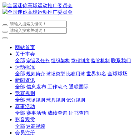
网站首页
关于本会
全部
联系我们
宗旨及任务
组织架构
章程制度
监管机制
运动概况
全部
世界排名
全球球场
规则简介
球场类型
比赛用球
新闻资讯
全部
信息发布
工作动态
通联国际
竞赛规则
全部
球场规则
球具规则
记分规则
赛事活动
全部
赛事活动
成绩查询
证书查询
影音观赏
全部
迷高视频
会员注册