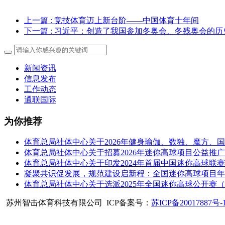
上一篇
: 竞技体育迈上新台阶——中国体育十年间
下一篇
: 习近平：创造了我国参加冬奥会、冬残奥会的
新闻资讯
信息发布
工作动态
通联国际
为你推荐
体育总局社体中心关于2026年健身瑜伽、数独、魔方
体育总局社体中心关于招募2026年迷你高球项目公益推
体育总局社体中心关于印发2024年首届中国迷你高球联
凝聚共识促发展，规范建设启新程：全国迷你高球项目年
体育总局社体中心关于选派2025年全国迷你高球公开赛
苏州智击体育科技有限公司 ICP备案号：
苏ICP备20017887号-