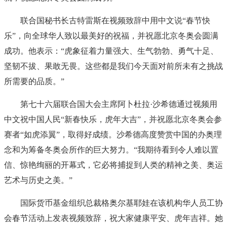
联合国秘书长古特雷斯在视频致辞中用中文说“春节快
乐”，向全球华人致以最美好的祝福，并祝愿北京冬奥会圆满
成功。他表示：“虎象征着力量强大、生气勃勃、勇气十足、
坚韧不拔、果敢无畏。这些都是我们今天面对前所未有之挑战
所需要的品质。”
第七十六届联合国大会主席阿卜杜拉·沙希德通过视频用
中文祝中国人民“新春快乐，虎年大吉”，并祝愿北京冬奥会参
赛者“如虎添翼”，取得好成绩。沙希德高度赞赏中国的办奥理
念和为筹备冬奥会所作的巨大努力。“我期待看到令人难以置
信、惊艳绚丽的开幕式，它必将捕捉到人类的精神之美、奥运
艺术与历史之美。”
国际货币基金组织总裁格奥尔基耶娃在该机构华人员工协
会春节活动上发表视频致辞，祝大家健康平安、虎年吉祥。她